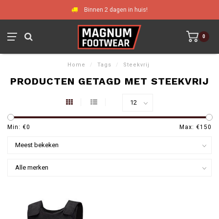
Binnen 2 dagen in huis!
0
Home
/
Tags
/
Steekvrij
PRODUCTEN GETAGD MET STEEKVRIJ
Min: €
0
Max: €
150