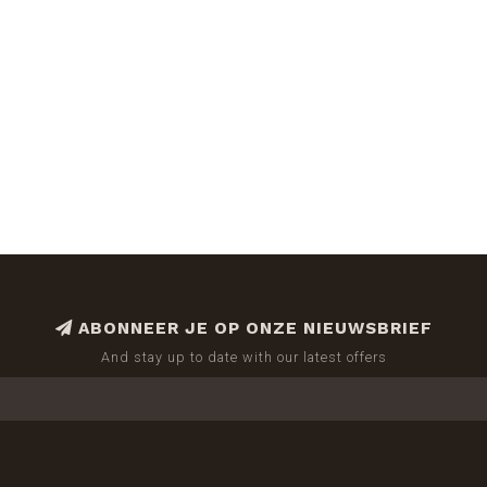
ABONNEER JE OP ONZE NIEUWSBRIEF
And stay up to date with our latest offers