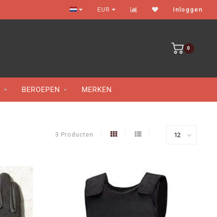
Gratis verzenden vanaf €100
EUR
Inloggen
0
BEROEPEN
MERKEN
3 Producten