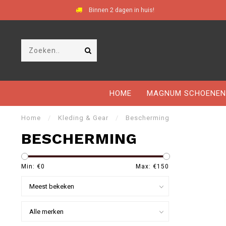
Binnen 2 dagen in huis!
HOME
MAGNUM SCHOENEN
Home
/
Kleding & Gear
/
Bescherming
BESCHERMING
Min: €
0
Max: €
150