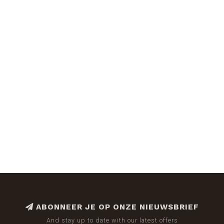
ABONNEER JE OP ONZE NIEUWSBRIEF
And stay up to date with our latest offers