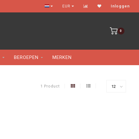
Gratis verzenden vanaf €100
EUR
Inloggen
0
BEROEPEN
MERKEN
1 Product