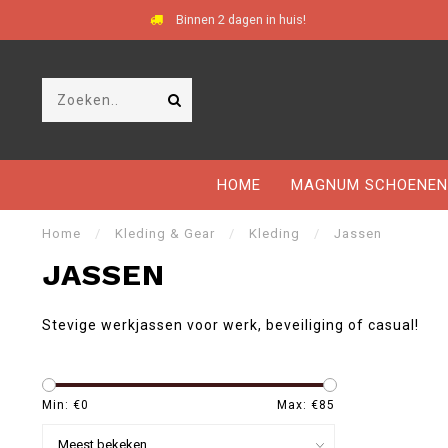
Binnen 2 dagen in huis!
HOME
MAGNUM SCHOENEN
Home
/
Kleding & Gear
/
Kleding
/
Jassen
JASSEN
Stevige werkjassen voor werk, beveiliging of casual!
Min: €
0
Max: €
85