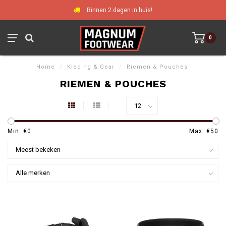
Binnen 2 dagen in huis!
0
Home
/
Kleding & Gear
/
Riemen & Pouches
RIEMEN & POUCHES
Min: €
0
Max: €
50