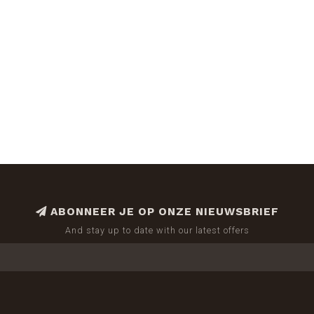
ABONNEER JE OP ONZE NIEUWSBRIEF
And stay up to date with our latest offers