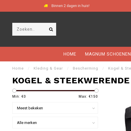
Binnen 2 dagen in huis!
HOME
MAGNUM SCHOENEN
Home
/
Kleding & Gear
/
Bescherming
/
Kogel & St
KOGEL & STEEKWERENDE
Min: €
0
Max: €
150