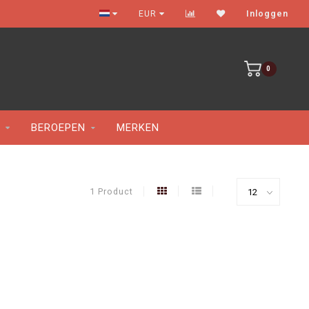
Gratis verzenden vanaf €100
EUR
Inloggen
0
BEROEPEN
MERKEN
1 Product