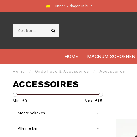
Binnen 2 dagen in huis!
HOME
MAGNUM SCHOENEN
Home
/
Onderhoud & Accessoires
/
Accessoires
ACCESSOIRES
Min: €
0
Max: €
15