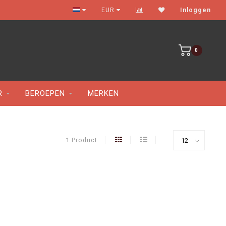
Gratis verzenden vanaf €100
EUR
Inloggen
0
R
BEROEPEN
MERKEN
1 Product