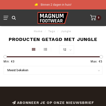
Binnen 2 dagen in huis!
0
Home
/
Tags
/
Jungle
PRODUCTEN GETAGD MET JUNGLE
Min: €
0
Max: €
5
ABONNEER JE OP ONZE NIEUWSBRIEF