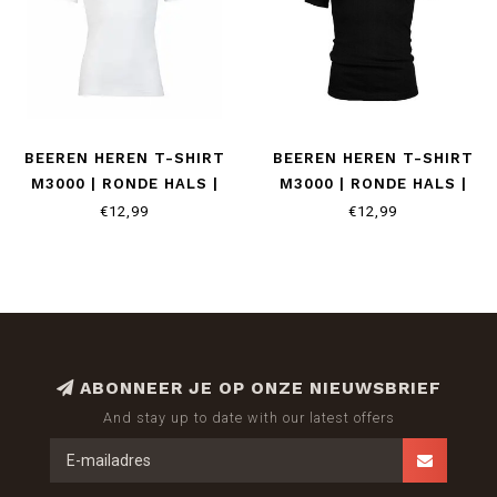
BEEREN HEREN T-SHIRT
BEEREN HEREN T-SHIRT
M3000 | RONDE HALS |
M3000 | RONDE HALS |
WIT
ZWART
€12,99
€12,99
ABONNEER JE OP ONZE NIEUWSBRIEF
And stay up to date with our latest offers