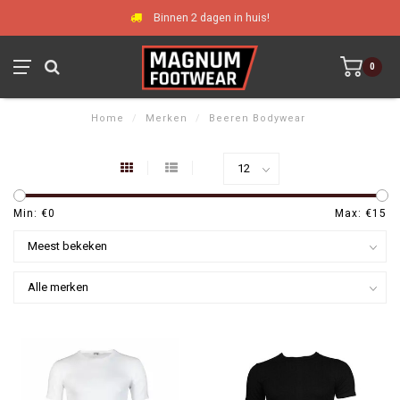
Binnen 2 dagen in huis!
0
Home
/
Merken
/
Beeren Bodywear
Min: €
0
Max: €
15