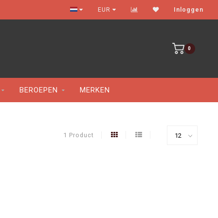
Gratis verzenden vanaf €100
EUR
Inloggen
0
BEROEPEN
MERKEN
1 Product