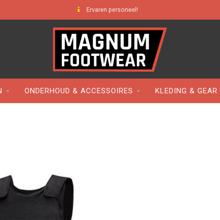
Ervaren personeel!
N
ONDERHOUD & ACCESSOIRES
KLEDING & GEAR