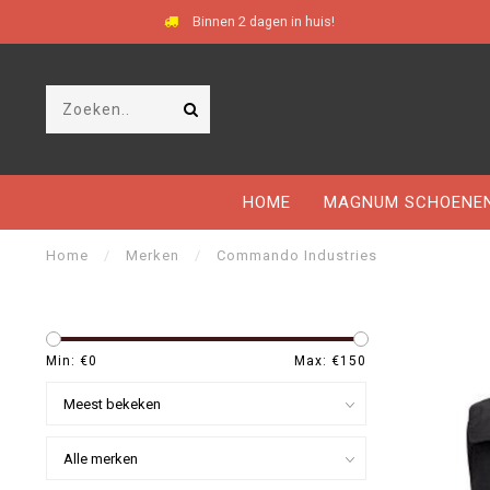
Binnen 2 dagen in huis!
HOME
MAGNUM SCHOENE
Home
/
Merken
/
Commando Industries
Min: €
0
Max: €
150