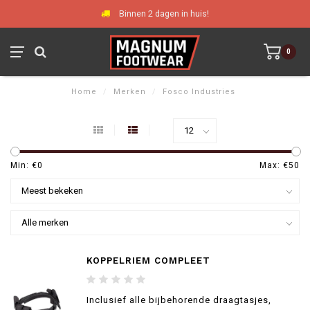
Binnen 2 dagen in huis!
0
Home
/
Merken
/
Fosco Industries
Min: €
0
Max: €
50
KOPPELRIEM COMPLEET
Inclusief alle bijbehorende draagtasjes,