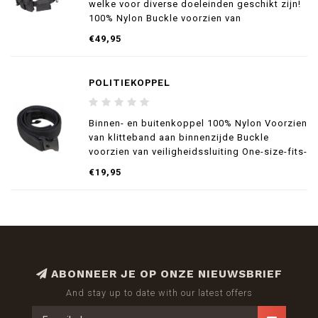
welke voor diverse doeleinden geschikt zijn!
100% Nylon Buckle voorzien van
veiligheidssluiting One-size-fits-all ( 90cm -
€49,95
130cm)
1 tas voor bv. feitenboekje
POLITIEKOPPEL
1 handboeientas
1 dubbel patroonhoudertas
1 Medis
Binnen- en buitenkoppel 100% Nylon Voorzien
van klitteband aan binnenzijde Buckle
voorzien van veiligheidssluiting One-size-fits-
all ( 90cm - 130cmHoogte 52mm.
€19,95
ABONNEER JE OP ONZE NIEUWSBRIEF
And stay up to date with our latest offers