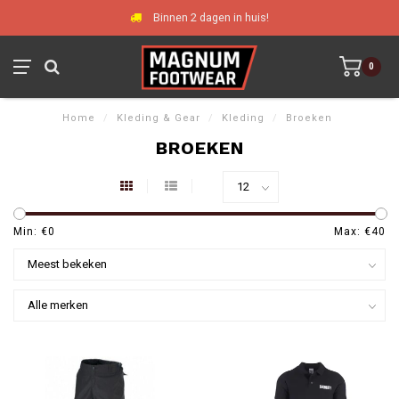
Binnen 2 dagen in huis!
0
Home
/
Kleding & Gear
/
Kleding
/
Broeken
BROEKEN
Min: €
0
Max: €
40