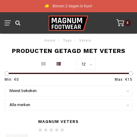
Binnen 2 dagen in huis!
0
Home
/
Tags
/
Veters
PRODUCTEN GETAGD MET VETERS
Min: €
0
Max: €
15
MAGNUM VETERS