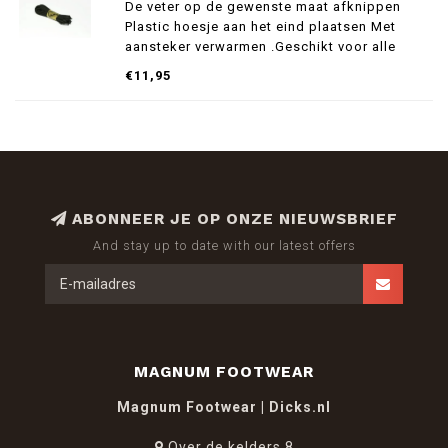
De veter op de gewenste maat afknippen
Plastic hoesje aan het eind plaatsen Met
aansteker verwarmen .Geschikt voor alle
Magnum schoenen en leger kisten .
€11,95
ABONNEER JE OP ONZE NIEUWSBRIEF
And stay up to date with our latest offers
MAGNUM FOOTWEAR
Magnum Footwear | Dicks.nl
Over de kelders 8