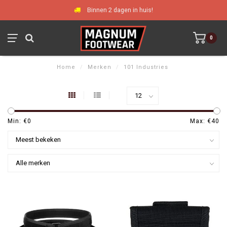
Binnen 2 dagen in huis!
0
Home
/
Merken
/
101 Industries
Min: €
0
Max: €
40