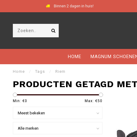
Binnen 2 dagen in huis!
HOME
MAGNUM SCHOENE
Home
/
Tags
/
Riem
PRODUCTEN GETAGD MET
Min: €
0
Max: €
50