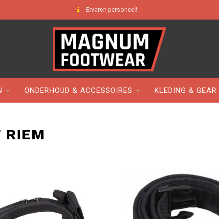
Ervaren personeel!
N
ONDERHOUD & ACCESSOIRES
KLEDING & GEAR
 RIEM