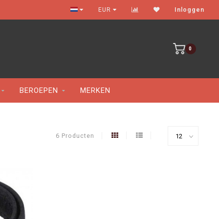
Gratis verzenden vanaf €100
EUR
Inloggen
0
BEROEPEN
MERKEN
6 Producten